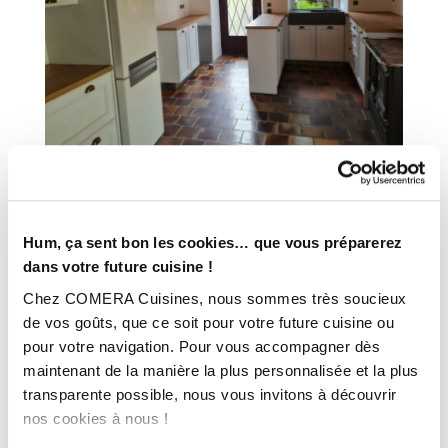
INFORMATIONS
Hum, ça sent bon les cookies… que vous préparerez
TECHNIQUES :
dans votre future cuisine !
Chez COMERA Cuisines, nous sommes très soucieux
Ville :
Marnay sur Seine (10)
de vos goûts, que ce soit pour votre future cuisine ou
Magasin :
COMERA Cuisines à Romilly-sur-Seine – Maizières la
pour votre navigation. Pour vous accompagner dès
Grande Paroisse (10)
maintenant de la manière la plus personnalisée et la plus
COMERA
-
En savoir plus
transparente possible, nous vous invitons à découvrir
nos cookies à nous !