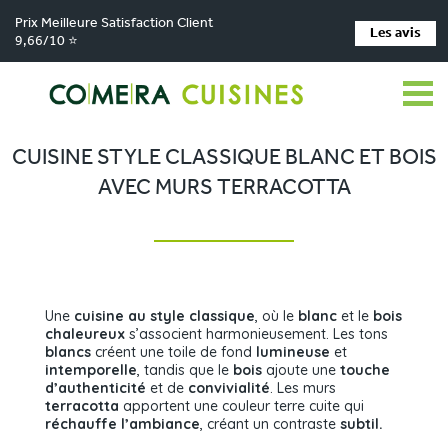
Prix Meilleure Satisfaction Client
Les avis
9,66/10 ⭐
Comera Cuisines
Nos magasins de cuisine
Cuisiniste MONTBRISON
>
>
>
Réalisations
Cuisine style classique blanc et bois avec murs terracotta
>
CUISINE STYLE CLASSIQUE BLANC ET BOIS
AVEC MURS TERRACOTTA
Une
cuisine au style classique
, où le
blanc
et le
bois
chaleureux
s’associent harmonieusement. Les tons
blancs
créent une toile de fond
lumineuse
et
intemporelle
, tandis que le
bois
ajoute une
touche
d’authenticité
et de
convivialité
. Les murs
terracotta
apportent une couleur terre cuite qui
réchauffe l’ambiance
, créant un contraste
subtil.