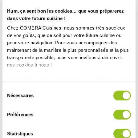
Hum, ça sent bon les cookies… que vous préparerez
dans votre future cuisine !
Chez COMERA Cuisines, nous sommes très soucieux
de vos goûts, que ce soit pour votre future cuisine ou
pour votre navigation. Pour vous accompagner dès
maintenant de la manière la plus personnalisée et la plus
transparente possible, nous vous invitons à découvrir
nos cookies à nous !
Les cookies nous permettent de personnaliser le contenu
INFORMATIONS
et les annonces, d'offrir des fonctionnalités relatives aux
Sélection
médias sociaux et d'analyser notre trafic. Nous
TECHNIQUES :
Nécessaires
du
partageons également des informations sur l'utilisation de
consentement
notre site avec nos partenaires de médias sociaux, de
Ville :
Châteaubriant (44)
Préférences
publicité et d'analyse, qui peuvent combiner celles-ci
Magasin :
COMERA Cuisines à Châteaubriant (44)
avec d'autres informations que vous leur avez fournies
COMERA
-
En savoir plus
ou qu'ils ont collectées lors de votre utilisation de leurs
Statistiques