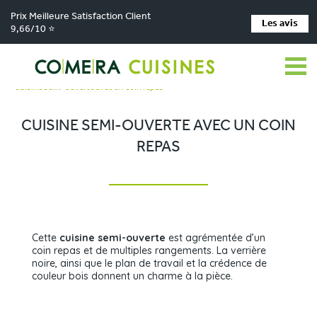
Prix Meilleure Satisfaction Client
Les avis
9,66/10 ⭐
Comera Cuisines
Nos magasins de cuisine
>
>
Cuisiniste CHÂTEAUBRIANT
Réalisations
>
>
Cuisine semi-ouverte avec un coin repas
CUISINE SEMI-OUVERTE AVEC UN COIN
REPAS
Cette
cuisine semi-ouverte
est agrémentée d’un
coin repas et de multiples rangements. La verrière
noire, ainsi que le plan de travail et la crédence de
couleur bois donnent un charme à la pièce.