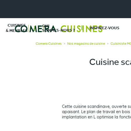
CUISINES
QUI
INSPIREZ-VOUS
SOMMES-NOUS ?
& MEUBLES
Comera Cuisines
Nos magasins de cuisine
Cuisiniste 
>
>
Cuisine sc
Cette cuisine scandinave, ouverte su
apaisant. Le plan de travail en boi
implantation en L optimise la fonctio