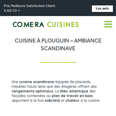
Prix Meilleure Satisfaction Client
Les avis
9,66/10 ⭐
Comera Cuisines
Nos magasins de cuisine
Cuisiniste SAINT-RENAN
>
>
>
Réalisations
Cuisine à Plouguin – Ambiance scandinave
>
CUISINE À PLOUGUIN – AMBIANCE
SCANDINAVE
Une
cuisine scandinave
équipée de placards,
meubles hauts ainsi que des étagères offrant des
rangements optimaux.
Le
bleu atlantique
des
façades combinées au
plan de travail en bois
apportent à la fois
sobriété
et
chaleur
à la cuisine.