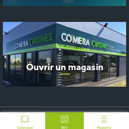
© 2026 COMERA Cuisines, tous droits réservés
-
Plan du site
-
Mentions Légales
-
FAQ
-
Contact Presse
Catalogue
RDV
Magasins