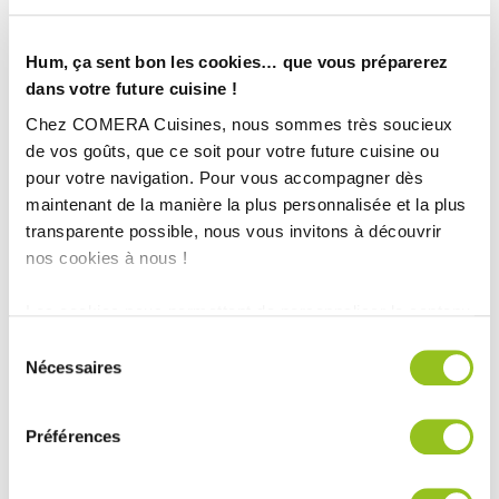
Hum, ça sent bon les cookies… que vous préparerez
dans votre future cuisine !
Chez COMERA Cuisines, nous sommes très soucieux
de vos goûts, que ce soit pour votre future cuisine ou
pour votre navigation. Pour vous accompagner dès
maintenant de la manière la plus personnalisée et la plus
transparente possible, nous vous invitons à découvrir
nos cookies à nous !
Les cookies nous permettent de personnaliser le contenu
INFORMATIONS
et les annonces, d'offrir des fonctionnalités relatives aux
Sélection
TECHNIQUES :
médias sociaux et d'analyser notre trafic. Nous
Nécessaires
du
partageons également des informations sur l'utilisation de
consentement
Ville :
Saint-Renan (29)
notre site avec nos partenaires de médias sociaux, de
Préférences
publicité et d'analyse, qui peuvent combiner celles-ci
Magasin :
COMERA Cuisines à Brest – Saint-Renan (29)
avec d'autres informations que vous leur avez fournies
COMERA
-
En savoir plus
ou qu'ils ont collectées lors de votre utilisation de leurs