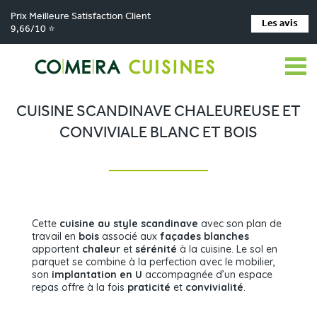
Prix Meilleure Satisfaction Client
Les avis
9,66/10 ⭐
Comera Cuisines
Nos magasins de cuisine
Cuisiniste SAINT-RENAN
>
>
>
Réalisations
Cuisine scandinave chaleureuse et conviviale blanc et bois
>
CUISINE SCANDINAVE CHALEUREUSE ET
CONVIVIALE BLANC ET BOIS
Cette
cuisine au style scandinave
avec son plan de
travail en
bois
associé aux
façades blanches
apportent
chaleur
et
sérénité
à la cuisine. Le sol en
parquet se combine à la perfection avec le mobilier,
son
implantation en U
accompagnée d’un espace
repas offre à la fois
praticité
et
convivialité
.