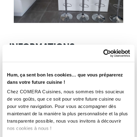
INFORMATIONS
TECHNIQUES :
Superficie :
Entre 10 et 20m²
Hum, ça sent bon les cookies… que vous préparerez
Plan de travail :
Stratifié
dans votre future cuisine !
Année :
2020
Chez COMERA Cuisines, nous sommes très soucieux
Ville :
Figeac (46)
de vos goûts, que ce soit pour votre future cuisine ou
Magasin :
COMERA Cuisines à Figeac (46)
pour votre navigation. Pour vous accompagner dès
COMERA
-
En savoir plus
maintenant de la manière la plus personnalisée et la plus
transparente possible, nous vous invitons à découvrir
nos cookies à nous !
Rencontrez votre cuisiniste