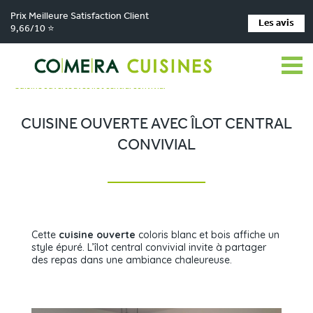
Prix Meilleure Satisfaction Client
Les avis
9,66/10 ⭐
Comera Cuisines
Nos magasins de cuisine
>
>
Cuisiniste Capdenac-le-Haut
Réalisations
>
>
Cuisine ouverte avec îlot central convivial
CUISINE OUVERTE AVEC ÎLOT CENTRAL
CONVIVIAL
Cette
cuisine ouverte
coloris blanc et bois affiche un
style épuré. L’îlot central convivial invite à partager
des repas dans une ambiance chaleureuse.