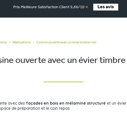
Les avis
Prix Meilleure Satisfaction Client 9,66/10 ⭐
rminy
Réalisations
Cuisine ouverte avec un évier timbre noir
>
>
ine ouverte avec un évier timbre
ante avec des
façades en bois en mélaminé structuré
et un évier 
pace de préparation et le coin repas.