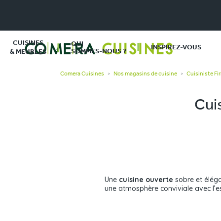
CUISINES
QUI
INSPIREZ-VOUS
SOMMES-NOUS ?
& MEUBLES
Comera Cuisines
Nos magasins de cuisine
Cuisiniste Fi
>
>
Cuis
Une
cuisine ouverte
sobre et élég
une atmosphère conviviale avec l’es