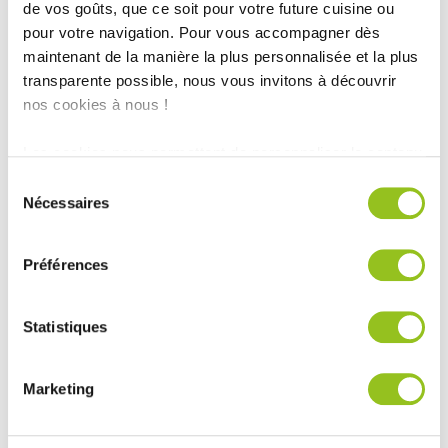
de vos goûts, que ce soit pour votre future cuisine ou
pour votre navigation. Pour vous accompagner dès
maintenant de la manière la plus personnalisée et la plus
transparente possible, nous vous invitons à découvrir
nos cookies à nous !
Les cookies nous permettent de personnaliser le contenu
et les annonces, d'offrir des fonctionnalités relatives aux
Sélection
médias sociaux et d'analyser notre trafic. Nous
Nécessaires
du
partageons également des informations sur l'utilisation de
consentement
notre site avec nos partenaires de médias sociaux, de
Préférences
publicité et d'analyse, qui peuvent combiner celles-ci
avec d'autres informations que vous leur avez fournies
ou qu'ils ont collectées lors de votre utilisation de leurs
Statistiques
services.
Marketing