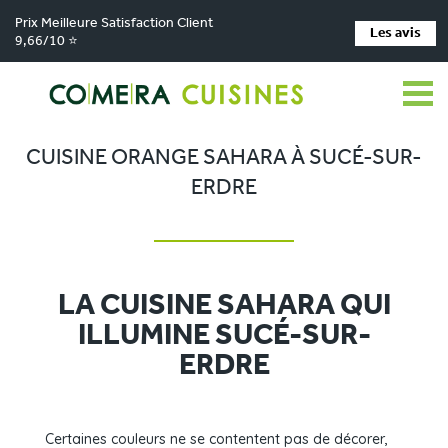
Prix Meilleure Satisfaction Client
Les avis
9,66/10 ⭐
Comera Cuisines
Nos magasins de cuisine
Cuisiniste Carquefou
>
>
>
Réalisations
Cuisine orange Sahara à Sucé-sur-Erdre
>
CUISINE ORANGE SAHARA À SUCÉ-SUR-
ERDRE
LA CUISINE SAHARA QUI
ILLUMINE SUCÉ-SUR-
ERDRE
Certaines couleurs ne se contentent pas de décorer,