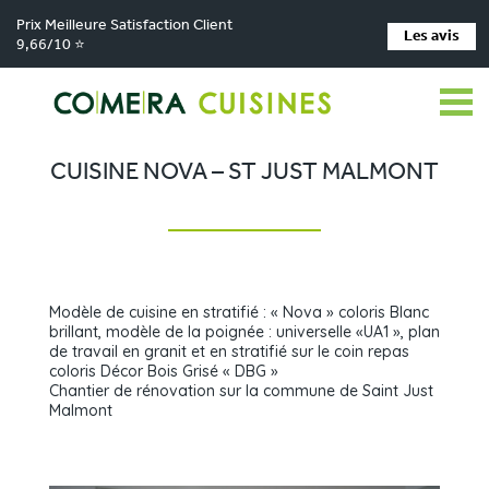
Prix Meilleure Satisfaction Client
Les avis
9,66/10 ⭐
Comera Cuisines
Nos magasins de cuisine
Cuisiniste Firminy
>
>
>
Réalisations
Cuisine Nova – St Just Malmont
>
CUISINE NOVA – ST JUST MALMONT
Modèle de cuisine en stratifié : « Nova » coloris Blanc
brillant, modèle de la poignée : universelle «UA1 », plan
de travail en granit et en stratifié sur le coin repas
coloris Décor Bois Grisé « DBG »
Chantier de rénovation sur la commune de Saint Just
Malmont