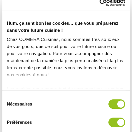
Hum, ça sent bon les cookies… que vous préparerez
dans votre future cuisine !
Chez COMERA Cuisines, nous sommes très soucieux
de vos goûts, que ce soit pour votre future cuisine ou
pour votre navigation. Pour vous accompagner dès
maintenant de la manière la plus personnalisée et la plus
transparente possible, nous vous invitons à découvrir
nos cookies à nous !
INFORMATIONS
TECHNIQUES :
Les cookies nous permettent de personnaliser le contenu
et les annonces, d'offrir des fonctionnalités relatives aux
Sélection
Superficie :
15m2
médias sociaux et d'analyser notre trafic. Nous
Nécessaires
du
Plan de travail :
Granit et stratifié
partageons également des informations sur l'utilisation de
consentement
Finition :
Stratifié coloris blanc brillant
notre site avec nos partenaires de médias sociaux, de
Préférences
Année :
2011
publicité et d'analyse, qui peuvent combiner celles-ci
Ville :
St Just Malmond
avec d'autres informations que vous leur avez fournies