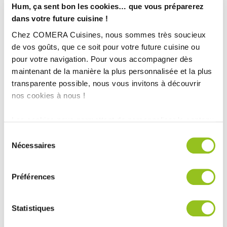
Hum, ça sent bon les cookies… que vous préparerez
dans votre future cuisine !
Chez COMERA Cuisines, nous sommes très soucieux
de vos goûts, que ce soit pour votre future cuisine ou
pour votre navigation. Pour vous accompagner dès
INFORMATIONS
maintenant de la manière la plus personnalisée et la plus
TECHNIQUES :
transparente possible, nous vous invitons à découvrir
nos cookies à nous !
Superficie :
15 m²
Les cookies nous permettent de personnaliser le contenu
Plan de travail :
Granit 3 cm d'épaisseur Brown Earth
et les annonces, d'offrir des fonctionnalités relatives aux
Finition :
Inox Brossé et Tableau craie
Sélection
médias sociaux et d'analyser notre trafic. Nous
Nécessaires
Année :
2016
du
partageons également des informations sur l'utilisation de
Ville :
Ruillé sur Loir
consentement
notre site avec nos partenaires de médias sociaux, de
Magasin :
COMERA Cuisines à la Chapelle Saint-Aubin (72)
Préférences
publicité et d'analyse, qui peuvent combiner celles-ci
COMERA
-
En savoir plus
avec d'autres informations que vous leur avez fournies
ou qu'ils ont collectées lors de votre utilisation de leurs
Statistiques
services.
Rencontrez votre cuisiniste