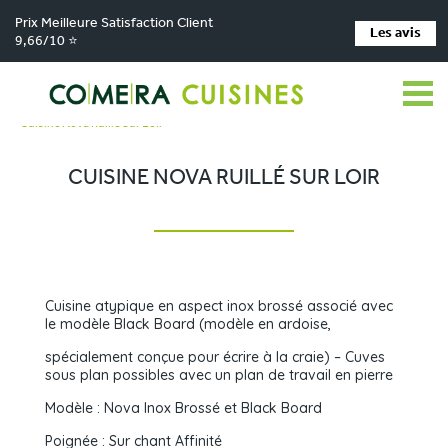
Prix Meilleure Satisfaction Client
Les avis
9,66/10 ⭐
Comera Cuisines
Nos magasins de cuisine
>
>
Cuisiniste La Chapelle-Saint-Aubin
Réalisations
>
>
Cuisine Nova Ruillé Sur Loir
CUISINE NOVA RUILLÉ SUR LOIR
Cuisine atypique en aspect inox brossé associé avec
le modèle Black Board (modèle en ardoise,
spécialement conçue pour écrire à la craie) – Cuves
sous plan possibles avec un plan de travail en pierre
Modèle : Nova Inox Brossé et Black Board
Poignée : Sur chant Affinité