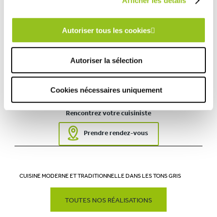
Afficher les détails
Électro-Ménager :
cave à vin whirlpool, four pyrolyse, plaque
induction, réfrigérateur intégrable, lave-vaisselle full
intégrable Electrolux
Autoriser tous les cookies
Année :
2016
Ville :
La Quinte
Autoriser la sélection
Magasin :
COMERA Cuisines à la Chapelle Saint-Aubin (72)
COMERA
-
En savoir plus
Cookies nécessaires uniquement
Rencontrez votre cuisiniste
Prendre rendez-vous
CUISINE MODERNE ET TRADITIONNELLE DANS LES TONS GRIS
TOUTES NOS RÉALISATIONS