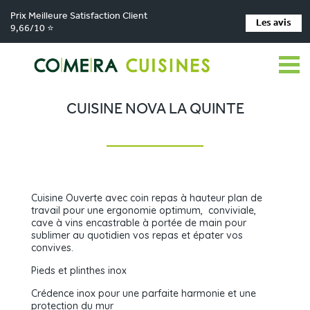
Prix Meilleure Satisfaction Client
Les avis
9,66/10 ⭐
Comera Cuisines
Nos magasins de cuisine
>
>
Cuisiniste La Chapelle-Saint-Aubin
Réalisations
Cuisine Nova La Quinte
>
>
CUISINE NOVA LA QUINTE
Cuisine Ouverte avec coin repas à hauteur plan de
travail pour une ergonomie optimum, conviviale,
cave à vins encastrable à portée de main pour
sublimer au quotidien vos repas et épater vos
convives.
Pieds et plinthes inox
Crédence inox pour une parfaite harmonie et une
protection du mur