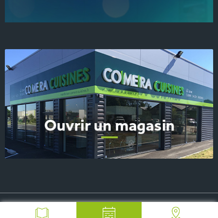
© 2026 COMERA Cuisines, tous droits réservés
-
Plan du site
-
Mentions Légales
-
FAQ
-
Contact Presse