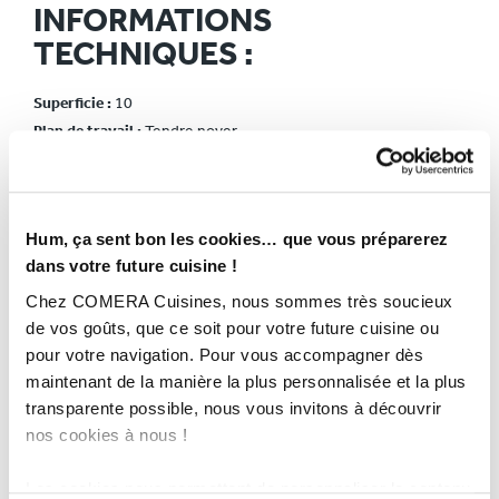
INFORMATIONS
TECHNIQUES :
Superficie :
10
Plan de travail :
Tendre noyer
Finition :
Neige extra mat fénix
Année :
2018
Ville :
Blanzat
Hum, ça sent bon les cookies… que vous préparerez
Budget :
11 000€
dans votre future cuisine !
Magasin :
COMERA Cuisines à Clermont-Ferrand (63)
Chez COMERA Cuisines, nous sommes très soucieux
COMERA
-
En savoir plus
de vos goûts, que ce soit pour votre future cuisine ou
pour votre navigation. Pour vous accompagner dès
maintenant de la manière la plus personnalisée et la plus
Rencontrez votre cuisiniste
transparente possible, nous vous invitons à découvrir
nos cookies à nous !
Prendre rendez-vous
Les cookies nous permettent de personnaliser le contenu