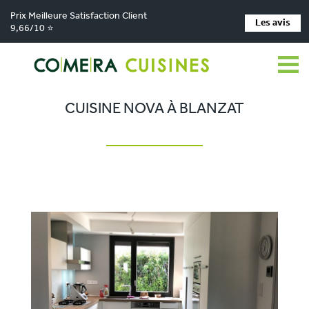
Prix Meilleure Satisfaction Client
Les avis
9,66/10 ⭐
Comera Cuisines
Nos magasins de cuisine
>
>
Cuisiniste Clermont-Ferrand
Réalisations
Cuisine Nova à Blanzat
>
>
CUISINE NOVA À BLANZAT