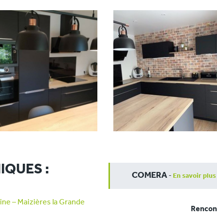
IQUES :
COMERA
-
En savoir plus
ne – Maizières la Grande
Rencont