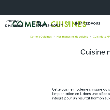
CUISINES
QUI
INSPIREZ-VOUS
SOMMES-NOUS ?
& MEUBLES
Comera Cuisines
Nos magasins de cuisine
Cuisiniste 
>
>
Cuisine 
Cette cuisine moderne s’inspire du s
l’implantation en L dans une pièce 
intégré pour un résultat harmonieux