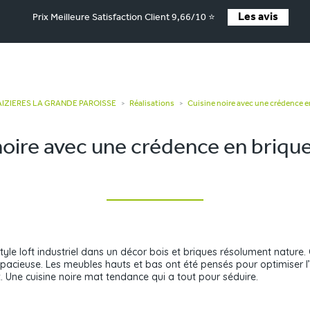
Les avis
Prix Meilleure Satisfaction Client 9,66/10 ⭐
MAIZIERES LA GRANDE PAROISSE
Réalisations
Cuisine noire avec une crédence 
>
>
noire avec une crédence en briqu
tyle loft industriel dans un décor bois et briques résolument nature. 
spacieuse. Les meubles hauts et bas ont été pensés pour optimiser l
. Une cuisine noire mat tendance qui a tout pour séduire.