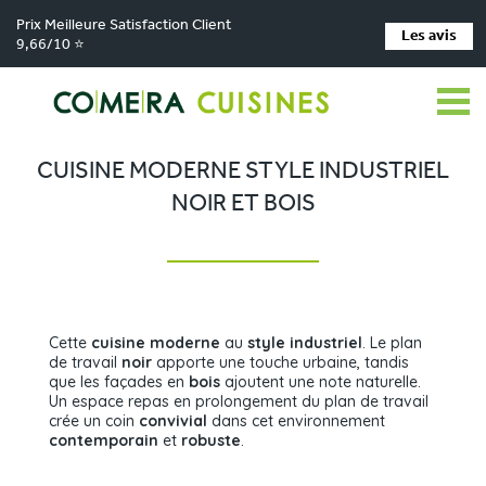
Prix Meilleure Satisfaction Client
Les avis
9,66/10 ⭐
Comera Cuisines
Nos magasins de cuisine
Cuisiniste Marquise
>
>
>
Réalisations
Cuisine moderne style industriel noir et bois
>
CUISINE MODERNE STYLE INDUSTRIEL
NOIR ET BOIS
Cette
cuisine moderne
au
style industriel
. Le plan
de travail
noir
apporte une touche urbaine, tandis
que les façades en
bois
ajoutent une note naturelle.
Un espace repas en prolongement du plan de travail
crée un coin
convivial
dans cet environnement
contemporain
et
robuste
.