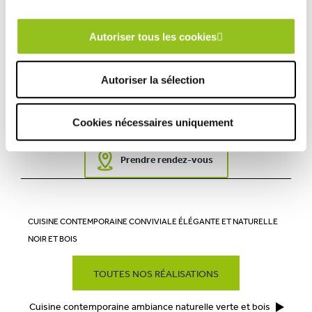
TECHNIQUES :
Autoriser tous les cookies
Ville :
Marquise (62)
Magasin :
COMERA Cuisines à Marquise
Autoriser la sélection
COMERA
-
En savoir plus
Cookies nécessaires uniquement
Rencontrez votre cuisiniste
Prendre rendez-vous
CUISINE CONTEMPORAINE CONVIVIALE ÉLÉGANTE ET NATURELLE
NOIR ET BOIS
TOUTES NOS RÉALISATIONS
Cuisine contemporaine ambiance naturelle verte et bois