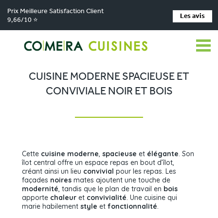
Prix Meilleure Satisfaction Client
Les avis
9,66/10 ⭐
Comera Cuisines
Nos magasins de cuisine
Cuisiniste Marquise
>
>
>
Réalisations
Cuisine moderne spacieuse et conviviale noir et bois
>
CUISINE MODERNE SPACIEUSE ET
CONVIVIALE NOIR ET BOIS
Cette
cuisine moderne
,
spacieuse
et
élégante
. Son
îlot central offre un espace repas en bout d’îlot,
créant ainsi un lieu
convivial
pour les repas. Les
façades
noires
mates ajoutent une touche de
modernité
, tandis que le plan de travail en
bois
apporte
chaleur
et
convivialité
. Une cuisine qui
marie habilement
style
et
fonctionnalité
.