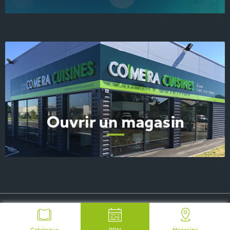
© 2026 COMERA Cuisines, tous droits réservés
-
Plan du site
-
Mentions Légales
-
FAQ
-
Contact Presse