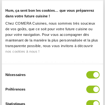
Hum, ça sent bon les cookies… que vous préparerez
dans votre future cuisine !
Chez COMERA Cuisines, nous sommes très soucieux
de vos goûts, que ce soit pour votre future cuisine ou
pour votre navigation. Pour vous accompagner dès
maintenant de la manière la plus personnalisée et la plus
transparente possible, nous vous invitons à découvrir
nos cookies à nous !
Les cookies nous permettent de personnaliser le contenu
et les annonces, d'offrir des fonctionnalités relatives aux
INFORMATIONS
Sélection
médias sociaux et d'analyser notre trafic. Nous
Nécessaires
du
TECHNIQUES :
partageons également des informations sur l'utilisation de
consentement
notre site avec nos partenaires de médias sociaux, de
Ville :
Cagnes-Sur-Mer
Préférences
publicité et d'analyse, qui peuvent combiner celles-ci
Magasin :
COMERA Cuisines à Nice Saint-Laurent-du-Var (06)
avec d'autres informations que vous leur avez fournies
ou qu'ils ont collectées lors de votre utilisation de leurs
COMERA
-
En savoir plus
Statistiques