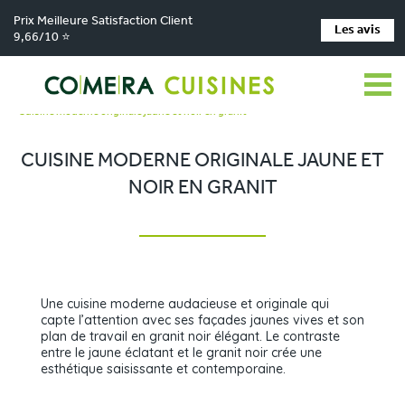
Prix Meilleure Satisfaction Client
Les avis
9,66/10 ⭐
Comera Cuisines
Nos magasins de cuisine
>
>
Cuisiniste Saint-Laurent-du-Var
Réalisations
>
>
Cuisine moderne originale jaune et noir en granit
CUISINE MODERNE ORIGINALE JAUNE ET
NOIR EN GRANIT
Une cuisine moderne audacieuse et originale qui
capte l’attention avec ses façades jaunes vives et son
plan de travail en granit noir élégant. Le contraste
entre le jaune éclatant et le granit noir crée une
esthétique saisissante et contemporaine.