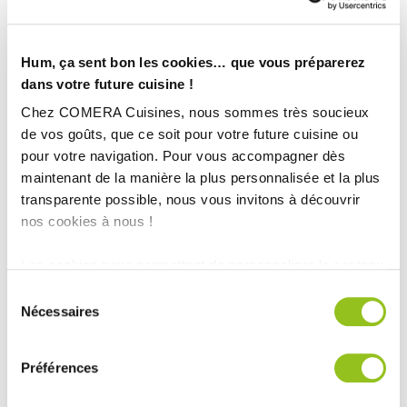
Hum, ça sent bon les cookies… que vous préparerez
dans votre future cuisine !
Chez COMERA Cuisines, nous sommes très soucieux
de vos goûts, que ce soit pour votre future cuisine ou
pour votre navigation. Pour vous accompagner dès
maintenant de la manière la plus personnalisée et la plus
transparente possible, nous vous invitons à découvrir
nos cookies à nous !
Les cookies nous permettent de personnaliser le contenu
INFORMATIONS
et les annonces, d'offrir des fonctionnalités relatives aux
Sélection
TECHNIQUES :
médias sociaux et d'analyser notre trafic. Nous
Nécessaires
du
partageons également des informations sur l'utilisation de
consentement
Superficie :
Entre 10 et 20m²
notre site avec nos partenaires de médias sociaux, de
Année :
2020
Préférences
publicité et d'analyse, qui peuvent combiner celles-ci
Ville :
Villeréal (47)
avec d'autres informations que vous leur avez fournies