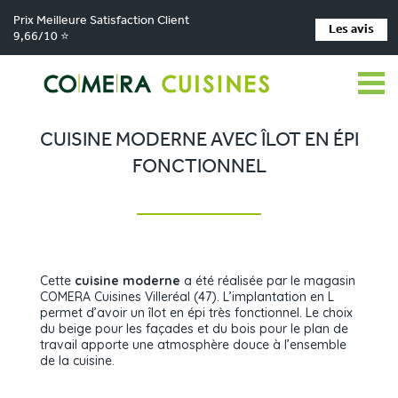
Prix Meilleure Satisfaction Client
Les avis
9,66/10 ⭐
Comera Cuisines
Nos magasins de cuisine
Cuisiniste VILLEREAL
>
>
>
Réalisations
Cuisine moderne avec îlot en épi fonctionnel
>
CUISINE MODERNE AVEC ÎLOT EN ÉPI
FONCTIONNEL
Cette
cuisine moderne
a été réalisée par le magasin
COMERA Cuisines Villeréal (47). L’implantation en L
permet d’avoir un îlot en épi très fonctionnel. Le choix
du beige pour les façades et du bois pour le plan de
travail apporte une atmosphère douce à l’ensemble
de la cuisine.