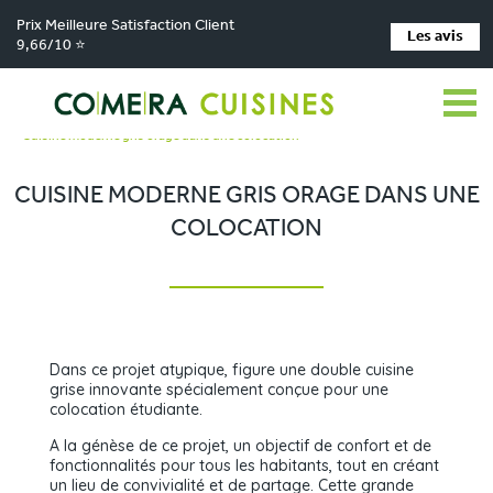
Prix Meilleure Satisfaction Client
Les avis
9,66/10 ⭐
Comera Cuisines
Nos magasins de cuisine
>
>
Cuisiniste Bourgoin-Jallieu (38)
Réalisations
>
>
Cuisine moderne gris orage dans une colocation
CUISINE MODERNE GRIS ORAGE DANS UNE
COLOCATION
Dans ce projet atypique, figure une double cuisine
grise innovante spécialement conçue pour une
colocation étudiante.
A la génèse de ce projet, un objectif de confort et de
fonctionnalités pour tous les habitants, tout en créant
un lieu de convivialité et de partage. Cette grande