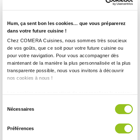
Magasin :
COMERA Cuisines à Montbrison (42)
COMERA
-
En savoir plus
Hum, ça sent bon les cookies… que vous préparerez
dans votre future cuisine !
Rencontrez votre cuisiniste
Chez COMERA Cuisines, nous sommes très soucieux
de vos goûts, que ce soit pour votre future cuisine ou
Prendre rendez-vous
pour votre navigation. Pour vous accompagner dès
maintenant de la manière la plus personnalisée et la plus
transparente possible, nous vous invitons à découvrir
nos cookies à nous !
CUISINE CONTEMPORAINE DESIGN ÉLÉGANT NOIR
Les cookies nous permettent de personnaliser le contenu
TOUTES NOS RÉALISATIONS
et les annonces, d'offrir des fonctionnalités relatives aux
Sélection
médias sociaux et d'analyser notre trafic. Nous
Nécessaires
Cuisine moderne lumineuse blanc brillant et décor bois
du
partageons également des informations sur l'utilisation de
consentement
notre site avec nos partenaires de médias sociaux, de
Préférences
publicité et d'analyse, qui peuvent combiner celles-ci
avec d'autres informations que vous leur avez fournies