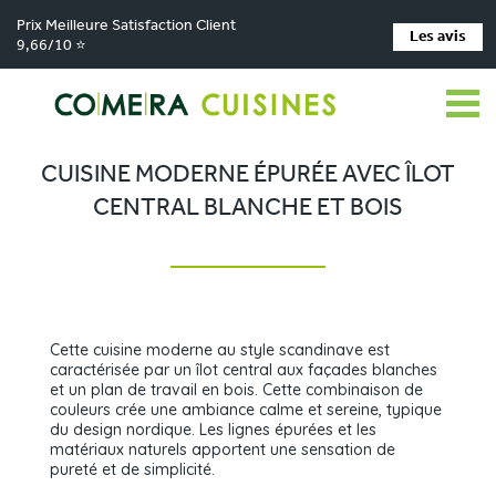
Prix Meilleure Satisfaction Client
Les avis
9,66/10 ⭐
Comera Cuisines
Nos magasins de cuisine
Cuisiniste Angers
>
>
>
Réalisations
Cuisine moderne épurée avec îlot central blanche et bois
>
CUISINE MODERNE ÉPURÉE AVEC ÎLOT
CENTRAL BLANCHE ET BOIS
Cette cuisine moderne au style scandinave est
caractérisée par un îlot central aux façades blanches
et un plan de travail en bois. Cette combinaison de
couleurs crée une ambiance calme et sereine, typique
du design nordique. Les lignes épurées et les
matériaux naturels apportent une sensation de
pureté et de simplicité.