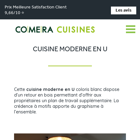
Prix Meilleure Satisfaction Client
Les avis
9,66/10 ⭐
Comera Cuisines
Nos magasins de cuisine
Cuisiniste Coignières (78)
>
>
>
Réalisations
Cuisine moderne en U
>
CUISINE MODERNE EN U
Cette
cuisine moderne en U
coloris blanc dispose
d’un retour en bois permettant d’offrir aux
propriétaires un plan de travail supplémentaire. La
crédence à motifs apporte du graphisme à
l’ensemble.