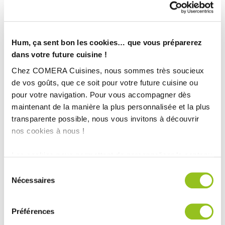
Ville :
Coignières (78)
Magasin :
COMERA Cuisines Coignières (78)
COMERA
-
En savoir plus
Hum, ça sent bon les cookies… que vous préparerez
dans votre future cuisine !
Chez COMERA Cuisines, nous sommes très soucieux
Rencontrez votre cuisiniste
de vos goûts, que ce soit pour votre future cuisine ou
Prendre rendez-vous
pour votre navigation. Pour vous accompagner dès
maintenant de la manière la plus personnalisée et la plus
transparente possible, nous vous invitons à découvrir
nos cookies à nous !
CUISINE CONTEMPORAINE NOIRE AVEC UNE VERRIÈRE
Les cookies nous permettent de personnaliser le contenu
TOUTES NOS RÉALISATIONS
et les annonces, d'offrir des fonctionnalités relatives aux
Sélection
médias sociaux et d'analyser notre trafic. Nous
Nécessaires
du
Cuisine moderne taupe et blanc d’été
partageons également des informations sur l'utilisation de
consentement
notre site avec nos partenaires de médias sociaux, de
Préférences
publicité et d'analyse, qui peuvent combiner celles-ci