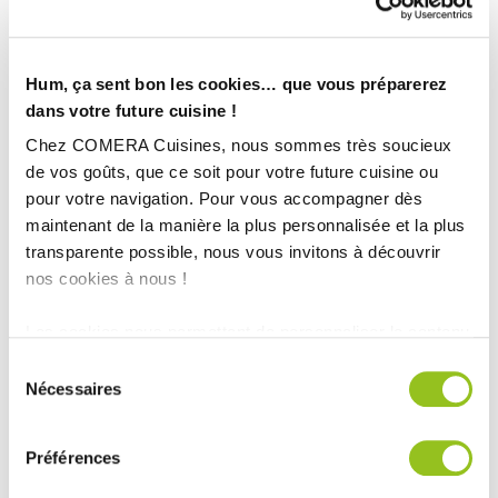
Magasin :
COMERA Cuisines à Figeac (46)
COMERA
-
En savoir plus
Hum, ça sent bon les cookies… que vous préparerez
dans votre future cuisine !
Rencontrez votre cuisiniste
Chez COMERA Cuisines, nous sommes très soucieux
de vos goûts, que ce soit pour votre future cuisine ou
Prendre rendez-vous
pour votre navigation. Pour vous accompagner dès
maintenant de la manière la plus personnalisée et la plus
transparente possible, nous vous invitons à découvrir
nos cookies à nous !
CUISINE MODERNE NOIRE ET BOIS AVEC VERRIÈRE
Les cookies nous permettent de personnaliser le contenu
TOUTES NOS RÉALISATIONS
et les annonces, d'offrir des fonctionnalités relatives aux
Sélection
médias sociaux et d'analyser notre trafic. Nous
Nécessaires
Cuisine moderne îlot central bois et noir
du
partageons également des informations sur l'utilisation de
consentement
notre site avec nos partenaires de médias sociaux, de
Préférences
publicité et d'analyse, qui peuvent combiner celles-ci
avec d'autres informations que vous leur avez fournies