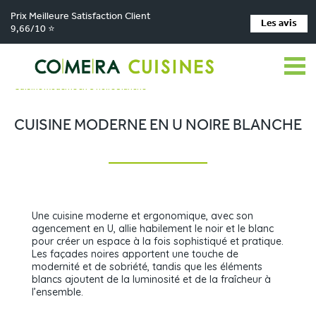
Prix Meilleure Satisfaction Client
Les avis
9,66/10 ⭐
Comera Cuisines
Nos magasins de cuisine
>
>
Cuisiniste Capdenac-le-Haut
Réalisations
>
>
Cuisine moderne en U noire blanche
CUISINE MODERNE EN U NOIRE BLANCHE
Une cuisine moderne et ergonomique, avec son
agencement en U, allie habilement le noir et le blanc
pour créer un espace à la fois sophistiqué et pratique.
Les façades noires apportent une touche de
modernité et de sobriété, tandis que les éléments
blancs ajoutent de la luminosité et de la fraîcheur à
l’ensemble.