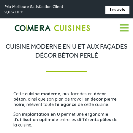
Prix Meilleure Satisfaction Client
Les avis
9,66/10 ⭐
Comera Cuisines
Nos magasins de cuisine
Cuisiniste VILLEREAL
>
>
>
Réalisations
Cuisine moderne en U et aux façades décor béton perlé
>
CUISINE MODERNE EN U ET AUX FAÇADES
DÉCOR BÉTON PERLÉ
Cette
cuisine moderne
, aux façades en
décor
béton
, ainsi que son plan de travail en
décor pierre
noire
, relèvent toute l’
élégance
de cette cuisine.
Son
implantation en U
permet une
ergonomie
d’
utilisation optimale
entre les
différents pôles
de
la cuisine.