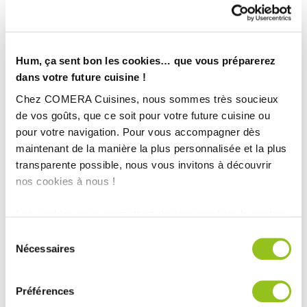
Hum, ça sent bon les cookies… que vous préparerez
dans votre future cuisine !
Chez COMERA Cuisines, nous sommes très soucieux
de vos goûts, que ce soit pour votre future cuisine ou
pour votre navigation. Pour vous accompagner dès
maintenant de la manière la plus personnalisée et la plus
transparente possible, nous vous invitons à découvrir
nos cookies à nous !
Les cookies nous permettent de personnaliser le contenu
et les annonces, d'offrir des fonctionnalités relatives aux
Sélection
INFORMATIONS
médias sociaux et d'analyser notre trafic. Nous
Nécessaires
du
partageons également des informations sur l'utilisation de
TECHNIQUES :
consentement
notre site avec nos partenaires de médias sociaux, de
Préférences
publicité et d'analyse, qui peuvent combiner celles-ci
Ville :
Villeréal