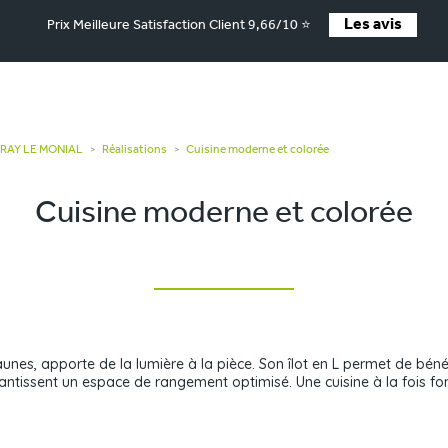
Les avis
Prix Meilleure Satisfaction Client 9,66/10 ⭐
PARAY LE MONIAL
Réalisations
Cuisine moderne et colorée
>
>
Cuisine moderne et colorée
unes, apporte de la lumière à la pièce. Son îlot en L permet de bénéf
ntissent un espace de rangement optimisé. Une cuisine à la fois fon