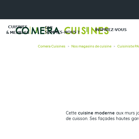
CUISINES
QUI
INSPIREZ-VOUS
SOMMES-NOUS ?
& MEUBLES
Comera Cuisines
Nos magasins de cuisine
Cuisiniste 
>
>
Cette
cuisine moderne
aux murs ja
de cuisson. Ses façades hautes gara