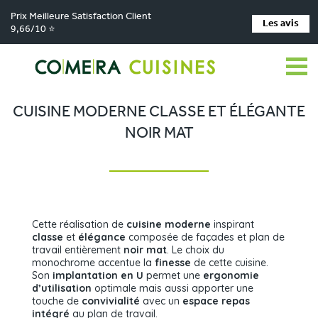
Prix Meilleure Satisfaction Client
Les avis
9,66/10 ⭐
Comera Cuisines
Nos magasins de cuisine
Cuisiniste MONTAUBAN
>
>
>
Réalisations
Cuisine moderne classe et élégante noir mat
>
CUISINE MODERNE CLASSE ET ÉLÉGANTE
NOIR MAT
Cette réalisation de
cuisine moderne
inspirant
classe
et
élégance
composée de façades et plan de
travail entièrement
noir mat
. Le choix du
monochrome accentue la
finesse
de cette cuisine.
Son
implantation en U
permet une
ergonomie
d’utilisation
optimale mais aussi apporter une
touche de
convivialité
avec un
espace repas
intégré
au plan de travail.