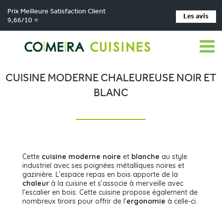
Prix Meilleure Satisfaction Client
Les avis
9,66/10 ⭐
Comera Cuisines
Nos magasins de cuisine
Cuisiniste Voglans
>
>
>
Réalisations
Cuisine moderne chaleureuse noir et blanc
>
CUISINE MODERNE CHALEUREUSE NOIR ET
BLANC
Cette
cuisine moderne noire
et
blanche
au style
industriel avec ses poignées métalliques noires et
gazinière. L’espace repas en bois apporte de la
chaleur
à la cuisine et s’associe à merveille avec
l’escalier en bois. Cette cuisine propose également de
nombreux tiroirs pour offrir de l’
ergonomie
à celle-ci.