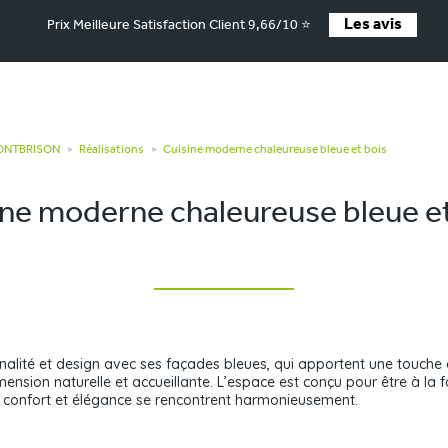
Les avis
Prix Meilleure Satisfaction Client 9,66/10 ⭐
MONTBRISON
Réalisations
Cuisine moderne chaleureuse bleue et bois
>
>
ine moderne chaleureuse bleue et
nnalité et design avec ses façades bleues, qui apportent une touche 
ension naturelle et accueillante. L’espace est conçu pour être à la f
confort et élégance se rencontrent harmonieusement.