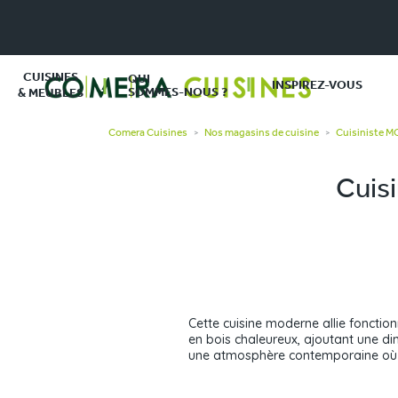
CUISINES
QUI
INSPIREZ-VOUS
SOMMES-NOUS ?
& MEUBLES
Comera Cuisines
Nos magasins de cuisine
Cuisiniste 
>
>
Cuis
Cette cuisine moderne allie fonctio
en bois chaleureux, ajoutant une dim
une atmosphère contemporaine où 