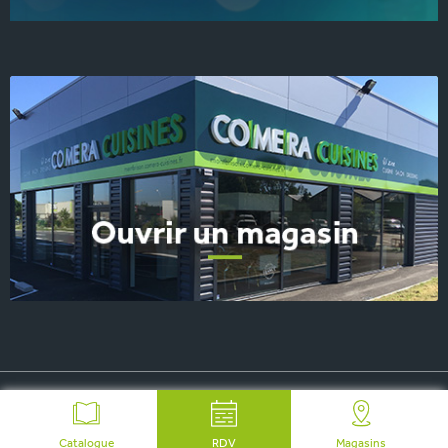
© 2026 COMERA Cuisines, tous droits réservés
-
Plan du site
-
Mentions Légales
-
FAQ
-
Contact Presse
Catalogue
RDV
Magasins