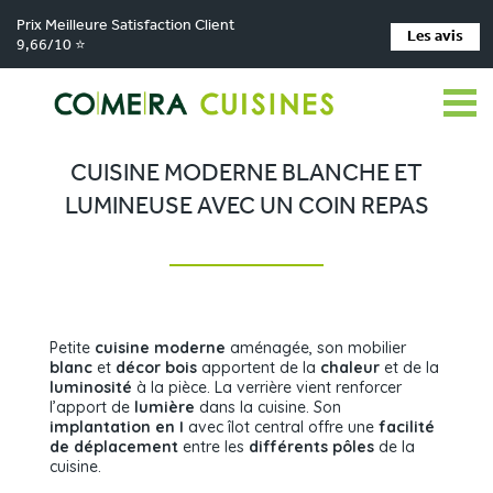
Prix Meilleure Satisfaction Client
Les avis
9,66/10 ⭐
Comera Cuisines
Nos magasins de cuisine
Cuisiniste Voglans
>
>
>
Réalisations
Cuisine moderne blanche et lumineuse avec un coin repas
>
CUISINE MODERNE BLANCHE ET
LUMINEUSE AVEC UN COIN REPAS
Petite
cuisine moderne
aménagée, son mobilier
blanc
et
décor bois
apportent de la
chaleur
et de la
luminosité
à la pièce. La verrière vient renforcer
l’apport de
lumière
dans la cuisine. Son
implantation en I
avec îlot central offre une
facilité
de déplacement
entre les
différents pôles
de la
cuisine.