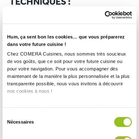
TECHNIQUES :
Ville :
Chambéry (73)
Magasin :
COMERA Cuisines Chambéry
COMERA
-
En savoir plus
Hum, ça sent bon les cookies… que vous préparerez
dans votre future cuisine !
Chez COMERA Cuisines, nous sommes très soucieux
Rencontrez votre cuisiniste
de vos goûts, que ce soit pour votre future cuisine ou
pour votre navigation. Pour vous accompagner dès
Prendre rendez-vous
maintenant de la manière la plus personnalisée et la plus
transparente possible, nous vous invitons à découvrir
nos cookies à nous !
PETITE CUISINE MODERNE ET ERGONOMIQUE
Les cookies nous permettent de personnaliser le contenu
TOUTES NOS RÉALISATIONS
et les annonces, d'offrir des fonctionnalités relatives aux
Sélection
médias sociaux et d'analyser notre trafic. Nous
Nécessaires
du
Cuisine contemporaine dans un cadre empreint de
partageons également des informations sur l'utilisation de
consentement
tradition
notre site avec nos partenaires de médias sociaux, de