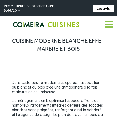
Prix Meilleure Satisfaction Client
Les avis
9,66/10 ⭐
Comera Cuisines
Nos magasins de cuisine
Cuisiniste Marquise
>
>
>
Réalisations
Cuisine moderne blanche effet marbre et bois
>
CUISINE MODERNE BLANCHE EFFET
MARBRE ET BOIS
Dans cette cuisine moderne et épurée, l’association
du blanc et du bois crée une atmosphère à la fois
chaleureuse et lumineuse.
L’aménagement en L optimise l’espace, offrant de
nombreux rangements intégrés derrière des façades
blanches sans poignées, renforçant ainsi la sobriété
et l’élégance du design. Le plan de travail en bois clair