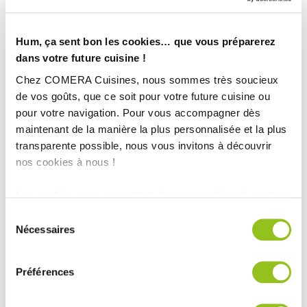
Hum, ça sent bon les cookies… que vous préparerez
dans votre future cuisine !
Chez COMERA Cuisines, nous sommes très soucieux
de vos goûts, que ce soit pour votre future cuisine ou
pour votre navigation. Pour vous accompagner dès
maintenant de la manière la plus personnalisée et la plus
transparente possible, nous vous invitons à découvrir
nos cookies à nous !
Les cookies nous permettent de personnaliser le contenu
et les annonces, d'offrir des fonctionnalités relatives aux
Sélection
INFORMATIONS
médias sociaux et d'analyser notre trafic. Nous
Nécessaires
du
partageons également des informations sur l'utilisation de
TECHNIQUES :
consentement
notre site avec nos partenaires de médias sociaux, de
Préférences
publicité et d'analyse, qui peuvent combiner celles-ci
Ville :
Marquise (62)
avec d'autres informations que vous leur avez fournies
Magasin :
COMERA Cuisines à Marquise