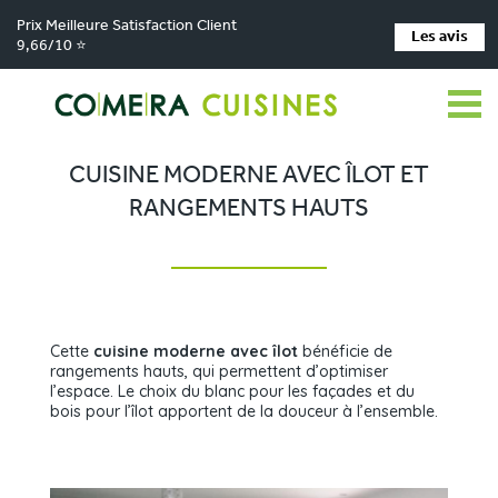
Prix Meilleure Satisfaction Client
Les avis
9,66/10 ⭐
Comera Cuisines
Nos magasins de cuisine
Cuisiniste VILLEREAL
>
>
>
Réalisations
Cuisine moderne avec îlot et rangements hauts
>
CUISINE MODERNE AVEC ÎLOT ET
RANGEMENTS HAUTS
Cette
cuisine moderne avec îlot
bénéficie de
rangements hauts, qui permettent d’optimiser
l’espace. Le choix du blanc pour les façades et du
bois pour l’îlot apportent de la douceur à l’ensemble.