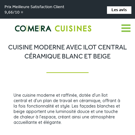
Prix Meilleure Satisfaction Client
Les avis
9,66/10 ⭐
Comera Cuisines
Nos magasins de cuisine
Cuisiniste VILLEREAL
>
>
>
Réalisations
Cuisine moderne avec ilot central céramique blanc et beige
>
CUISINE MODERNE AVEC ILOT CENTRAL
CÉRAMIQUE BLANC ET BEIGE
Une cuisine moderne et raffinée, dotée d’un îlot
central et d’un plan de travail en céramique, offrant à
la fois fonctionnalité et style. Les façades blanches et
beige apportent une luminosité douce et une touche
de chaleur à l’espace, créant ainsi une atmosphère
accueillante et élégante.