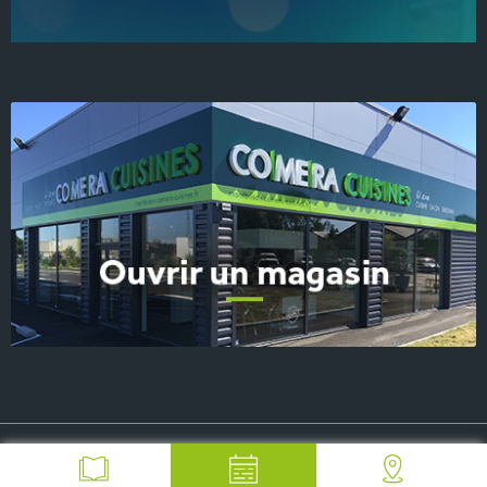
© 2026 COMERA Cuisines, tous droits réservés
-
Plan du site
-
Mentions Légales
-
FAQ
-
Contact Presse