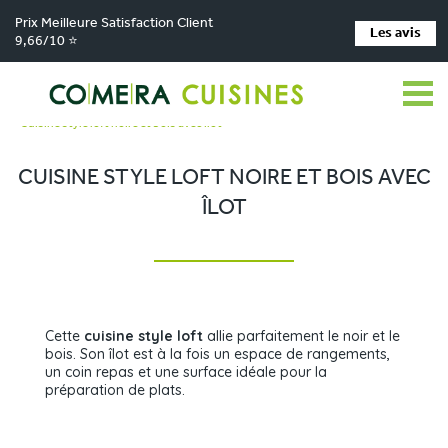
Prix Meilleure Satisfaction Client
Les avis
9,66/10 ⭐
Comera Cuisines
Nos magasins de cuisine
>
>
Cuisiniste MAIZIERES LA GRANDE PAROISSE
Réalisations
>
>
Cuisine style loft noire et bois avec îlot
CUISINE STYLE LOFT NOIRE ET BOIS AVEC
ÎLOT
Cette
cuisine style loft
allie parfaitement le noir et le
bois. Son îlot est à la fois un espace de rangements,
un coin repas et une surface idéale pour la
préparation de plats.