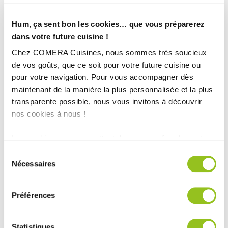
Hum, ça sent bon les cookies… que vous préparerez
dans votre future cuisine !
Chez COMERA Cuisines, nous sommes très soucieux
de vos goûts, que ce soit pour votre future cuisine ou
pour votre navigation. Pour vous accompagner dès
maintenant de la manière la plus personnalisée et la plus
transparente possible, nous vous invitons à découvrir
nos cookies à nous !
Les cookies nous permettent de personnaliser le contenu
INFORMATIONS
et les annonces, d'offrir des fonctionnalités relatives aux
Sélection
TECHNIQUES :
médias sociaux et d'analyser notre trafic. Nous
Nécessaires
du
partageons également des informations sur l'utilisation de
consentement
Ville :
Esternay (51)
notre site avec nos partenaires de médias sociaux, de
Magasin :
COMERA Cuisines à Romilly-sur-Seine – Maizières la
Préférences
publicité et d'analyse, qui peuvent combiner celles-ci
Grande Paroisse (10)
avec d'autres informations que vous leur avez fournies
ou qu'ils ont collectées lors de votre utilisation de leurs
COMERA
Statistiques
-
En savoir plus