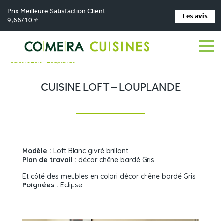
Prix Meilleure Satisfaction Client
Les avis
9,66/10 ⭐
Comera Cuisines
Nos magasins de cuisine
>
>
Cuisiniste La Chapelle-Saint-Aubin
Réalisations
>
>
Cuisine Loft – Louplande
CUISINE LOFT – LOUPLANDE
Modèle :
Loft Blanc givré brillant
Plan de travail :
décor chêne bardé Gris
Et côté des meubles en colori décor chêne bardé Gris
Poignées :
Eclipse