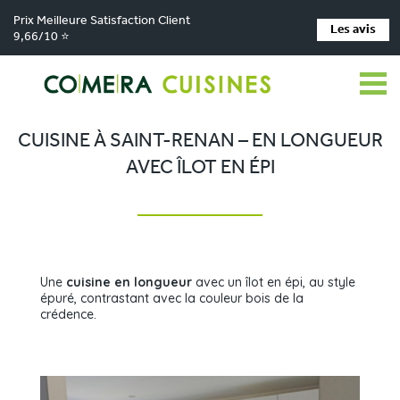
Prix Meilleure Satisfaction Client
Les avis
9,66/10 ⭐
Comera Cuisines
Nos magasins de cuisine
Cuisiniste SAINT-RENAN
>
>
>
Réalisations
Cuisine à Saint-Renan – En longueur avec îlot en épi
>
CUISINE À SAINT-RENAN – EN LONGUEUR
AVEC ÎLOT EN ÉPI
Une
cuisine en longueur
avec un îlot en épi, au style
épuré, contrastant avec la couleur bois de la
crédence.