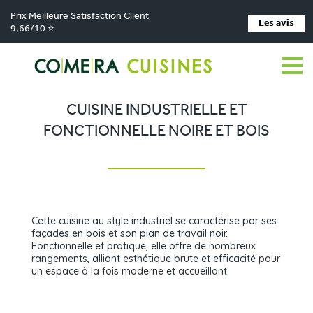
Prix Meilleure Satisfaction Client
Les avis
9,66/10 ⭐
Comera Cuisines
Nos magasins de cuisine
Cuisiniste CHOISEY
>
>
>
Réalisations
Cuisine industrielle et fonctionnelle noire et bois
>
CUISINE INDUSTRIELLE ET
FONCTIONNELLE NOIRE ET BOIS
Cette cuisine au style industriel se caractérise par ses
façades en bois et son plan de travail noir.
Fonctionnelle et pratique, elle offre de nombreux
rangements, alliant esthétique brute et efficacité pour
un espace à la fois moderne et accueillant.