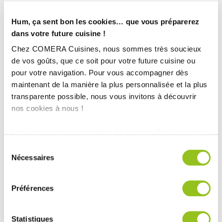
Hum, ça sent bon les cookies… que vous préparerez
dans votre future cuisine !
Chez COMERA Cuisines, nous sommes très soucieux
de vos goûts, que ce soit pour votre future cuisine ou
pour votre navigation. Pour vous accompagner dès
maintenant de la manière la plus personnalisée et la plus
transparente possible, nous vous invitons à découvrir
nos cookies à nous !
Les cookies nous permettent de personnaliser le contenu
et les annonces, d'offrir des fonctionnalités relatives aux
INFORMATIONS
Sélection
médias sociaux et d'analyser notre trafic. Nous
Nécessaires
du
TECHNIQUES :
partageons également des informations sur l'utilisation de
consentement
notre site avec nos partenaires de médias sociaux, de
Ville :
Choisey (39)
Préférences
publicité et d'analyse, qui peuvent combiner celles-ci
Magasin :
COMERA Cuisines à Dole – Choisey (39)
avec d'autres informations que vous leur avez fournies
ou qu'ils ont collectées lors de votre utilisation de leurs
COMERA
-
En savoir plus
Statistiques