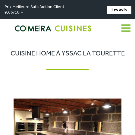
Prix Meilleure Satisfaction Client
Les avis
9,66/10 ⭐
Comera Cuisines
Nos magasins de cuisine
>
>
Cuisiniste Clermont-Ferrand
Réalisations
>
>
Cuisine Home à Yssac la Tourette
CUISINE HOME À YSSAC LA TOURETTE