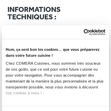
INFORMATIONS
TECHNIQUES :
Superficie :
30
Plan de travail :
Céramique iron grey
Finition :
Gris averse
Année :
2015
Hum, ça sent bon les cookies… que vous préparerez
Ville :
Yssac la Tourette
dans votre future cuisine !
Budget :
25 000€
Chez COMERA Cuisines, nous sommes très soucieux
Magasin :
COMERA Cuisines à Clermont-Ferrand (63)
de vos goûts, que ce soit pour votre future cuisine ou
COMERA
pour votre navigation. Pour vous accompagner dès
-
En savoir plus
maintenant de la manière la plus personnalisée et la plus
transparente possible, nous vous invitons à découvrir
Rencontrez votre cuisiniste
nos cookies à nous !
Prendre rendez-vous
Les cookies nous permettent de personnaliser le contenu
et les annonces, d'offrir des fonctionnalités relatives aux