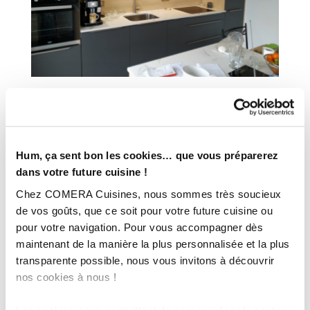
INFORMATIONS
TECHNIQUES :
Hum, ça sent bon les cookies… que vous préparerez
dans votre future cuisine !
Ville :
Romilly-sur-Seine (10)
Chez COMERA Cuisines, nous sommes très soucieux
Magasin :
COMERA Cuisines à Romilly-sur-Seine – Maizières la
de vos goûts, que ce soit pour votre future cuisine ou
Grande Paroisse (10)
pour votre navigation. Pour vous accompagner dès
COMERA
maintenant de la manière la plus personnalisée et la plus
-
En savoir plus
transparente possible, nous vous invitons à découvrir
nos cookies à nous !
Rencontrez votre cuisiniste