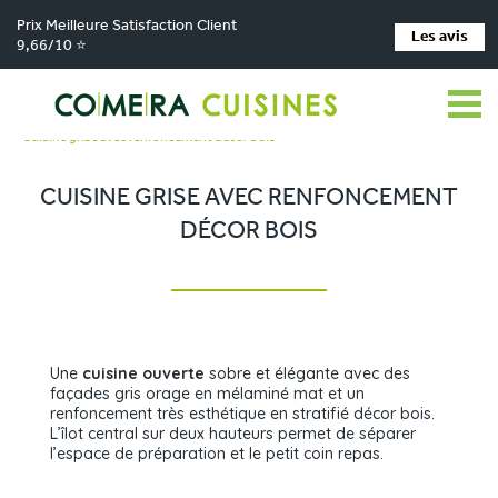
Prix Meilleure Satisfaction Client
Les avis
9,66/10 ⭐
Comera Cuisines
Nos magasins de cuisine
>
>
Cuisiniste MAIZIERES LA GRANDE PAROISSE
Réalisations
>
>
Cuisine grise avec renfoncement décor bois
CUISINE GRISE AVEC RENFONCEMENT
DÉCOR BOIS
Une
cuisine ouverte
sobre et élégante avec des
façades gris orage en mélaminé mat et un
renfoncement très esthétique en stratifié décor bois.
L’îlot central sur deux hauteurs permet de séparer
l’espace de préparation et le petit coin repas.