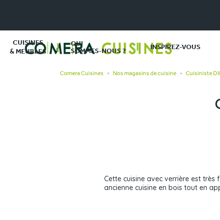
CUISINES
QUI
INSPIREZ-VOUS
SOMMES-NOUS ?
& MEUBLES
Comera Cuisines
Nos magasins de cuisine
Cuisiniste D
>
>
Cette cuisine avec verrière est trè
ancienne cuisine en bois tout en app