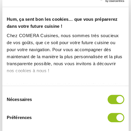
Hum, ça sent bon les cookies… que vous préparerez
dans votre future cuisine !
Chez COMERA Cuisines, nous sommes très soucieux
de vos goûts, que ce soit pour votre future cuisine ou
pour votre navigation. Pour vous accompagner dès
maintenant de la manière la plus personnalisée et la plus
transparente possible, nous vous invitons à découvrir
nos cookies à nous !
INFORMATIONS
Les cookies nous permettent de personnaliser le contenu
TECHNIQUES :
et les annonces, d'offrir des fonctionnalités relatives aux
Sélection
médias sociaux et d'analyser notre trafic. Nous
Nécessaires
du
Superficie :
Plus de 20m2
partageons également des informations sur l'utilisation de
consentement
Plan de travail :
Granit
notre site avec nos partenaires de médias sociaux, de
Année :
2021
Préférences
publicité et d'analyse, qui peuvent combiner celles-ci
Ville :
Sainte Sabine
avec d'autres informations que vous leur avez fournies
Magasin :
COMERA Cuisines à Villeréal (47)