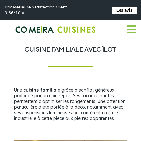
Prix Meilleure Satisfaction Client
Les avis
9,66/10 ⭐
Comera Cuisines
Nos magasins de cuisine
Cuisiniste VILLEREAL
>
>
>
Réalisations
Cuisine familiale avec îlot
>
CUISINE FAMILIALE AVEC ÎLOT
Une
cuisine familial
e grâce à son îlot généreux
prolongé par un coin repas. Ses façades hautes
permettent d’optimiser les rangements. Une attention
particulière a été portée à la déco, notamment avec
ses suspensions lumineuses qui confèrent un style
industrielle à cette pièce aux pierres apparentes.