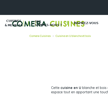
CUISINES
QUI
INSPIREZ-VOUS
SOMMES-NOUS ?
& MEUBLES
Comera Cuisines
Cuisine en U blanche et bois
>
Cette
cuisine en U
blanche et bois 
espace tout en apportant une touc