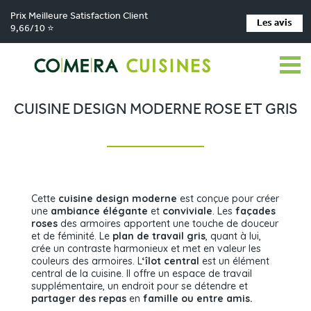
Prix Meilleure Satisfaction Client
Les avis
9,66/10 ⭐
Comera Cuisines
Nos magasins de cuisine
Cuisiniste VILLEREAL
>
>
>
Réalisations
Cuisine design moderne rose et gris
>
CUISINE DESIGN MODERNE ROSE ET GRIS
Cette
cuisine design moderne
est conçue pour créer
une
ambiance élégante
et
conviviale
. Les
façades
roses
des armoires apportent une touche de douceur
et de féminité. Le
plan de travail gris
, quant à lui,
crée un contraste harmonieux et met en valeur les
couleurs des armoires. L
‘îlot central
est un élément
central de la cuisine. Il offre un espace de travail
supplémentaire, un endroit pour se détendre et
partager des repas
en
famille ou entre amis.