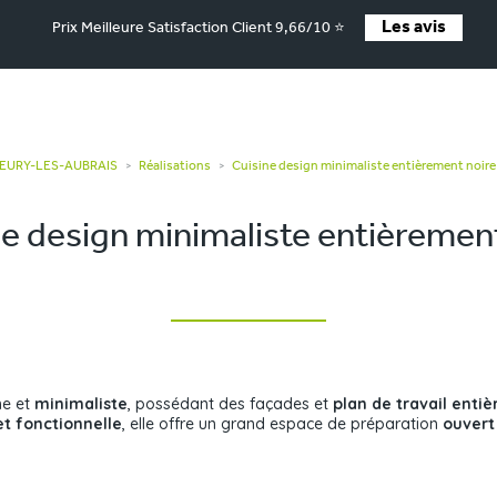
Les avis
Prix Meilleure Satisfaction Client 9,66/10 ⭐
FLEURY-LES-AUBRAIS
Réalisations
Cuisine design minimaliste entièrement noire
>
>
e design minimaliste entièremen
e et
minimaliste
, possédant des façades et
plan de travail enti
et fonctionnelle
, elle offre un grand espace de préparation
ouvert 