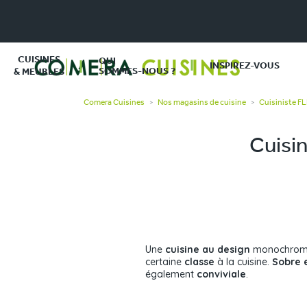
CUISINES
QUI
INSPIREZ-VOUS
SOMMES-NOUS ?
& MEUBLES
Comera Cuisines
Nos magasins de cuisine
Cuisiniste 
>
>
Cuisin
Une
cuisine au design
monochrom
certaine
classe
à la cuisine.
Sobre 
également
conviviale
.