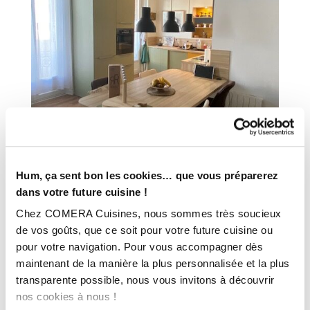
Hum, ça sent bon les cookies… que vous préparerez
INFORMATIONS
dans votre future cuisine !
TECHNIQUES :
Chez COMERA Cuisines, nous sommes très soucieux
de vos goûts, que ce soit pour votre future cuisine ou
Ville :
CHAMBERY (73)
pour votre navigation. Pour vous accompagner dès
Magasin :
COMERA Cuisines Chambéry
maintenant de la manière la plus personnalisée et la plus
transparente possible, nous vous invitons à découvrir
COMERA
-
En savoir plus
nos cookies à nous !