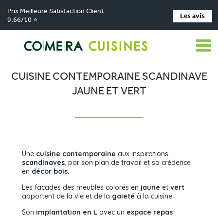
Prix Meilleure Satisfaction Client
Les avis
9,66/10 ⭐
Comera Cuisines
Nos magasins de cuisine
Cuisiniste Voglans
>
>
>
Réalisations
Cuisine contemporaine scandinave jaune et vert
>
CUISINE CONTEMPORAINE SCANDINAVE
JAUNE ET VERT
Une
cuisine contemporaine
aux inspirations
scandinaves
, par son plan de travail et sa crédence
en
décor bois
.
Les façades des meubles colorés en
jaune
et
vert
apportent de la vie et de la
gaieté
à la cuisine.
Son
implantation en L
avec un
espace repas