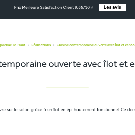
Les avis
Prix Meilleure Satisfaction Client 9,66/10 ⭐
apdenac-le-Haut
Réalisations
Cuisine contemporaine ouverte avec îlot et espac
>
>
temporaine ouverte avec îlot et 
re sur le salon grâce à un îlot en épi hautement fonctionnel. Ce dern
.