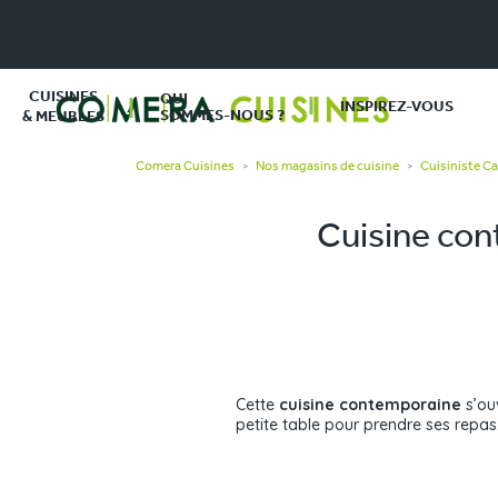
CUISINES
QUI
INSPIREZ-VOUS
SOMMES-NOUS ?
& MEUBLES
Comera Cuisines
Nos magasins de cuisine
Cuisiniste C
>
>
Cuisine con
Cette
cuisine contemporaine
s’ouv
petite table pour prendre ses repas