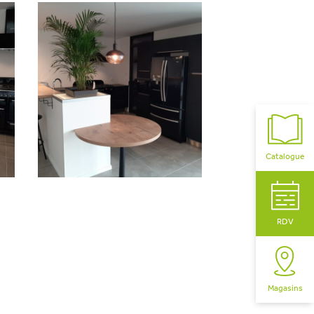
Catalogue
RDV
Magasins