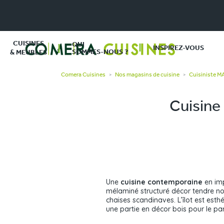
CUISINES
QUI
INSPIREZ-VOUS
SOMMES-NOUS ?
& MEUBLES
Comera Cuisines
Nos magasins de cuisine
Cuisiniste 
>
>
Cuisine
Une
cuisine contemporaine
en imp
mélaminé structuré décor tendre no
chaises scandinaves. L’îlot est est
une partie en décor bois pour le par