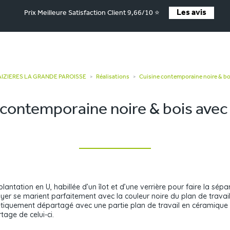
Les avis
Prix Meilleure Satisfaction Client 9,66/10 ⭐
MAIZIERES LA GRANDE PAROISSE
Réalisations
Cuisine contemporaine noire & boi
>
>
 contemporaine noire & bois avec 
lantation en U, habillée d’un îlot et d’une verrière pour faire la sép
yer se marient parfaitement avec la couleur noire du plan de travai
hétiquement départagé avec une partie plan de travail en céramique 
tage de celui-ci.