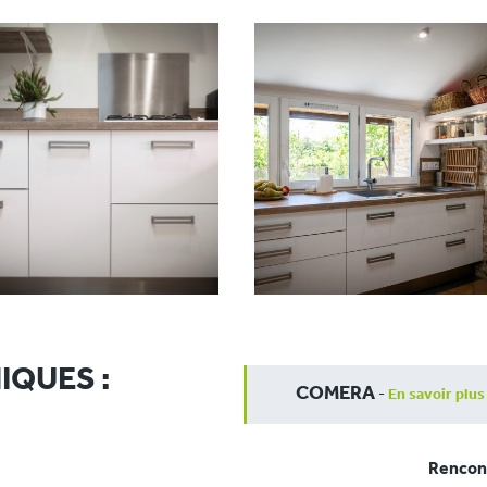
IQUES :
COMERA
-
En savoir plus
Rencont