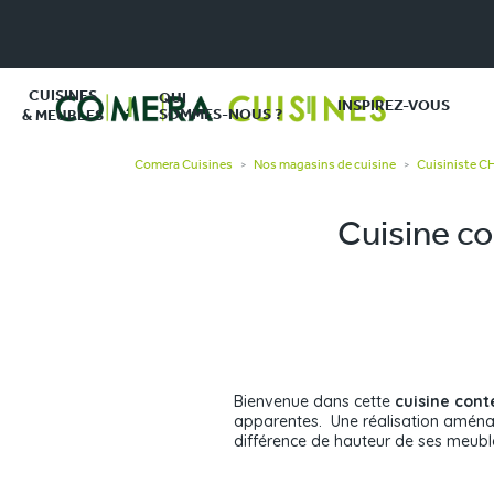
CUISINES
QUI
INSPIREZ-VOUS
SOMMES-NOUS ?
& MEUBLES
Comera Cuisines
Nos magasins de cuisine
Cuisiniste 
>
>
Cuisine c
Bienvenue dans cette
cuisine con
apparentes. Une réalisation aménag
différence de hauteur de ses meuble