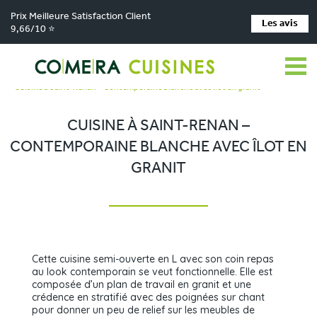
Prix Meilleure Satisfaction Client
Les avis
9,66/10 ⭐
Comera Cuisines
Nos magasins de cuisine
Cuisiniste SAINT-RENAN
>
>
>
Réalisations
>
Cuisine à Saint-Renan – Contemporaine blanche avec îlot en granit
CUISINE À SAINT-RENAN –
CONTEMPORAINE BLANCHE AVEC ÎLOT EN
GRANIT
Cette cuisine semi-ouverte en L avec son coin repas
au look contemporain se veut fonctionnelle. Elle est
composée d’un plan de travail en granit et une
crédence en stratifié avec des poignées sur chant
pour donner un peu de relief sur les meubles de