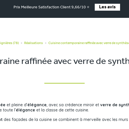
Les avis
Prix Meilleure Satisfaction Client 9,66/10 ⭐
ignières (78)
Réalisations
Cuisine contemporaine raffinée avec verre de synthèse
>
>
aine raffinée avec verre de synth
née
et pleine d’
élégance
, avec sa crédence miroir et
verre de synt
 toute l’
élégance
et la classe de cette cuisine.
nt
des façades de la cuisine se combinent à merveille avec les murs 