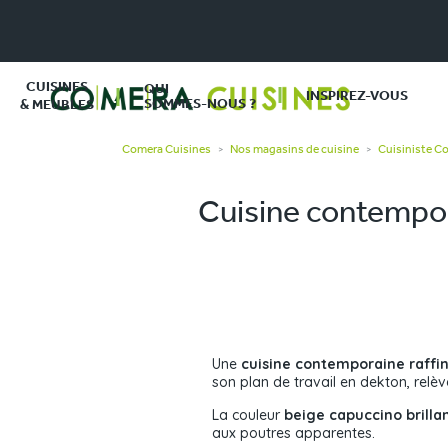
CUISINES
QUI
INSPIREZ-VOUS
SOMMES-NOUS ?
& MEUBLES
Comera Cuisines
Nos magasins de cuisine
Cuisiniste Co
>
>
Cuisine contempor
Une
cuisine contemporaine
raffi
son plan de travail en dekton, relève
La couleur
beige capuccino brilla
aux poutres apparentes.