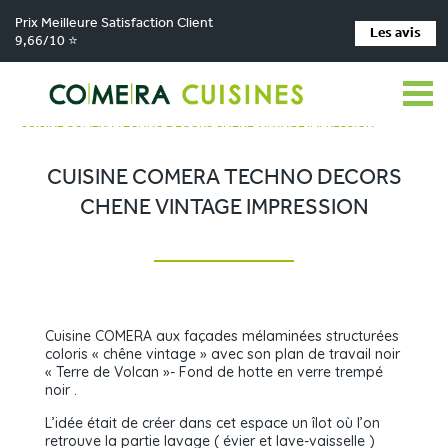
Prix Meilleure Satisfaction Client
Les avis
9,66/10 ⭐
Comera Cuisines
Nos magasins de cuisine
Cuisiniste Bourbon-Lancy
>
>
>
Réalisations
>
CUISINE COMERA TECHNO DECORS CHENE VINTAGE IMPRESSION
CUISINE COMERA TECHNO DECORS
CHENE VINTAGE IMPRESSION
Cuisine COMERA aux façades mélaminées structurées
coloris « chêne vintage » avec son plan de travail noir
« Terre de Volcan »- Fond de hotte en verre trempé
noir .
L’idée était de créer dans cet espace un îlot où l’on
retrouve la partie lavage ( évier et lave-vaisselle )