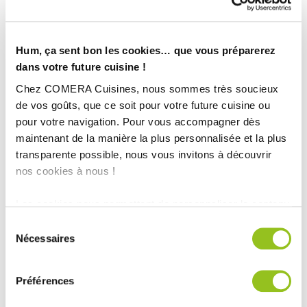
Hum, ça sent bon les cookies… que vous préparerez
dans votre future cuisine !
Chez COMERA Cuisines, nous sommes très soucieux
de vos goûts, que ce soit pour votre future cuisine ou
pour votre navigation. Pour vous accompagner dès
maintenant de la manière la plus personnalisée et la plus
transparente possible, nous vous invitons à découvrir
nos cookies à nous !
Les cookies nous permettent de personnaliser le contenu
et les annonces, d'offrir des fonctionnalités relatives aux
Sélection
médias sociaux et d'analyser notre trafic. Nous
Nécessaires
du
partageons également des informations sur l'utilisation de
consentement
INFORMATIONS
notre site avec nos partenaires de médias sociaux, de
TECHNIQUES :
Préférences
publicité et d'analyse, qui peuvent combiner celles-ci
avec d'autres informations que vous leur avez fournies